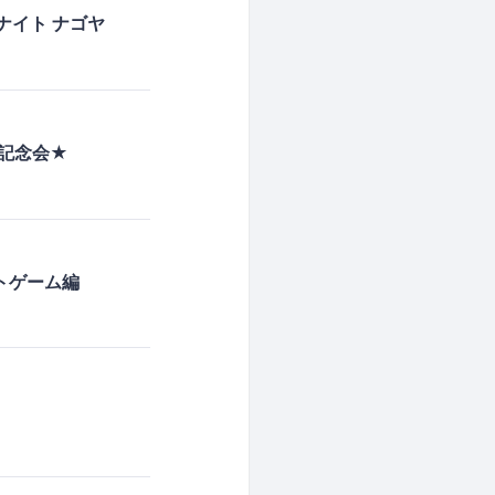
スプナイト ナゴヤ
年記念会★
ウトゲーム編