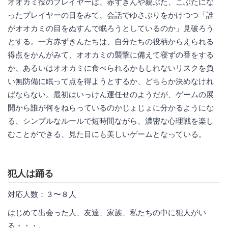
オオカミ役のプレイヤーは、赤ずきんや親ぶた、こぶたにな
ったプレイヤーの目をみて、会話でゆさぶりをかけつつ「誰
がオオカミの目をぬすんで眠ろうとしているのか」見破ろう
とする。一方赤ずきんたちは、自分たちの役柄からえられる
得点をかんがみて、オオカミの襲撃に備えて寝ずの番をする
か、あるいはオオカミに食べられるかもしれないリスクを負
い無防備に眠って点を得ようとするか、どちらか決めなけれ
ばならない。最初はいっけん運任せのようだが、ゲームの展
開から誰が何をねらっているのかじょじょに分かるようにな
る、シンプルなルールで短時間ながら、濃密な心理戦を楽し
むことができる、見た目にも美しいゲームとなっている。
犯人は踊る
対応人数：３〜８人
はじめて出会った人、友達、家族、私たちの中に犯人がい
る・・・。