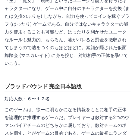
「王」「魔女」「農民」といったユニークな能力を持ったキ
ャラクターになり、ゲーム中に自分のキャラクターを交換 (ま
たは交換のふりを) しながら、能力を使ってコインを稼ぐブラ
フ (はったり) ゲームである。自分ではないキャラクターの能
力を使用することも可能など、はったりを利かせたユニーク
なルールも魅力的。もちろん、嘘がバレると罰金を徴収され
てしまうので嘘をつくのもほどほどに。素顔が隠された仮面
舞踏会 (マスカレイド) に身を投じ、対戦相手の正体を暴いて
いこう。
ブラッドバウンド 完全日本語版
対応人数：６〜１２名
このゲームは、徐ーに明らかになる情報をもとに相手の正体
を論理的に推理するゲームだ。プレイヤーは敵対する2つのヴ
ァンパイアチームのどちらかに属しており、敵対チームのボ
スを倒すことがゲームの目的である。ゲームの最初にランダ