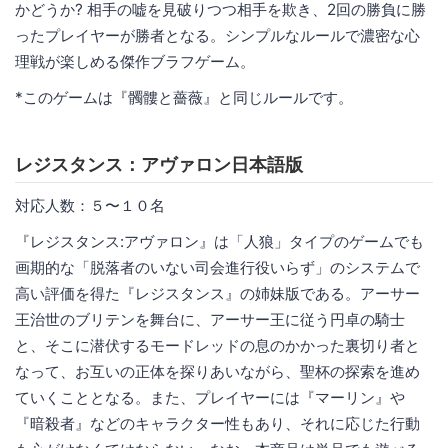
かどうか? 相手の嘘を見破りつつ相手を欺き、2回の勝負に勝
ったプレイヤーが勝者となる。シンプルなルールで濃密な心
理戦が楽しめる傑作ブラフゲーム。
*このゲームは『髑髏と薔薇』と同じルールです。
レジスタンス：アヴァロン日本語版
対応人数：５〜１０名
『レジスタンス:アヴァロン』は「人狼」タイプのゲームでも
画期的な「脱落者のいない司会進行役いらず」のシステムで
高い評価を得た『レジスタンス』の姉妹版である。アーサー
王治世のブリテンを舞台に、アーサー王に従う円卓の騎士
と、そこに潜伏するモードレッドの息のかかった裏切り者と
なって、お互いの正体を探りあいながら、聖杯の探索を進め
ていくこととなる。また、プレイヤーには『マーリン』や
『暗殺者』などのキャラクター性もあり、それに応じた行動