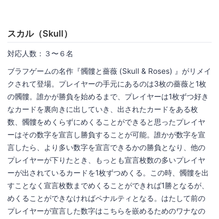
スカル（Skull）
対応人数：３〜６名
ブラフゲームの名作『髑髏と薔薇 (Skull & Roses) 』がリメイ
クされて登場。プレイヤーの手元にあるのは3枚の薔薇と1枚
の髑髏。誰かが勝負を始めるまで、プレイヤーは1枚ずつ好き
なカードを裏向きに出していき、出されたカードをある枚
数、髑髏をめくらずにめくることができると思ったプレイヤ
ーはその数字を宣言し勝負することが可能。誰かが数字を宣
言したら、より多い数字を宣言できるかの勝負となり、他の
プレイヤーが下りたとき、もっとも宣言枚数の多いプレイヤ
ーが出されているカードを1枚ずつめくる。この時、髑髏を出
すことなく宣言枚数までめくることができれば1勝となるが、
めくることができなければペナルティとなる。はたして前の
プレイヤーが宣言した数字はこちらを嵌めるためのワナなの